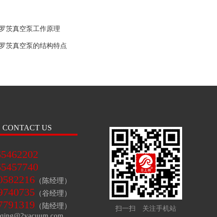
罗茨真空泵工作原理
罗茨真空泵的结构特点
CONTACT US
65462202
65457740
0582216
（陈经理）
9740735
（谷经理）
7791319
（陆经理）
扫一扫 关注手机站
ng@2vacuum.com